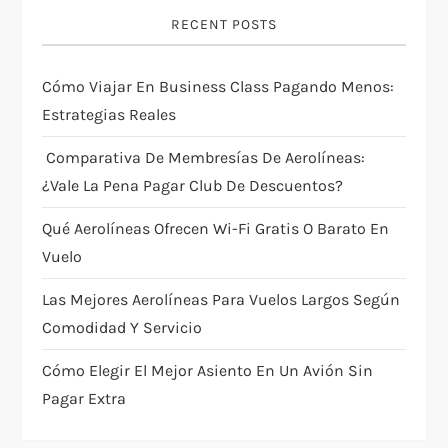
i
RECENT POSTS
g
Cómo Viajar En Business Class Pagando Menos:
a
Estrategias Reales
t
Comparativa De Membresías De Aerolíneas:
i
¿vale La Pena Pagar Club De Descuentos?
Qué Aerolíneas Ofrecen Wi-Fi Gratis O Barato En
o
Vuelo
n
Las Mejores Aerolíneas Para Vuelos Largos Según
Comodidad Y Servicio
Cómo Elegir El Mejor Asiento En Un Avión Sin
Pagar Extra