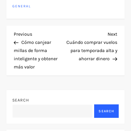
GENERAL
P
Previous
Next
Previous
Next
Post
Post
Cómo canjear
Cuándo comprar vuelos
o
millas de forma
para temporada alta y
inteligente y obtener
ahorrar dinero
s
más valor
t
n
SEARCH
a
SEARCH
v