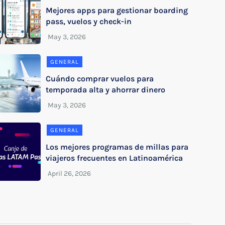
Mejores apps para gestionar boarding
pass, vuelos y check-in
GENERAL
Cuándo comprar vuelos para
temporada alta y ahorrar dinero
GENERAL
Los mejores programas de millas para
viajeros frecuentes en Latinoamérica