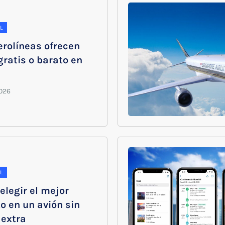
L
erolíneas ofrecen
gratis o barato en
L
elegir el mejor
o en un avión sin
 extra