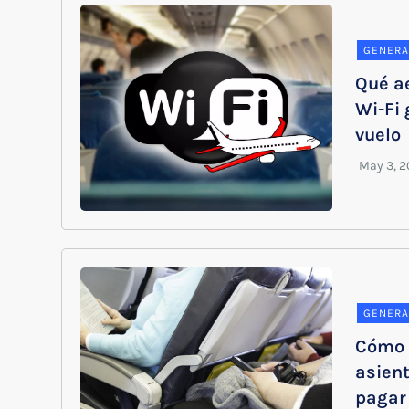
GENERA
Qué a
Wi-Fi 
vuelo
GENERA
Cómo 
asient
pagar